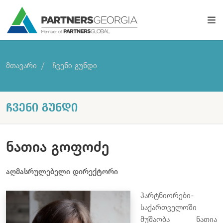
მთავარი
ჩვენი გუნდი
ᲩᲕᲔᲜᲘ ᲒᲣᲜᲓᲘ
ნათია გოფოძე
აღმასრულებელი დირექტორი
პარტნიორები-
საქართველოში
მუშაობა ნათია