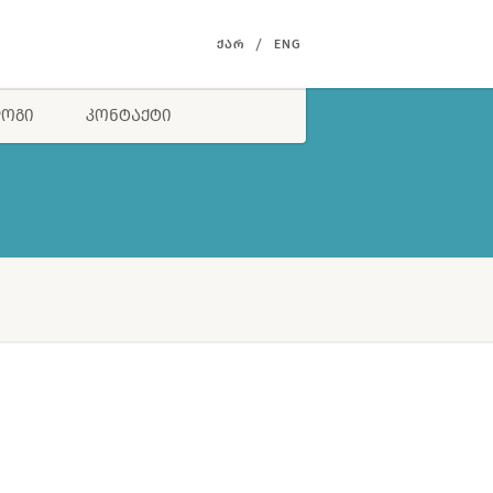
ᲥᲐᲠ
ENG
ᲝᲒᲘ
ᲙᲝᲜᲢᲐᲥᲢᲘ