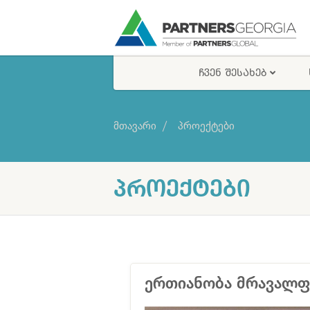
ᲩᲕᲔᲜ ᲨᲔᲡᲐᲮᲔᲑ
მთავარი
პროექტები
ᲞᲠᲝᲔᲥᲢᲔᲑᲘ
ერთიანობა მრავალფ