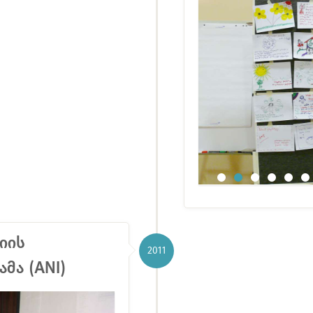
იის
2011
მა (ANI)